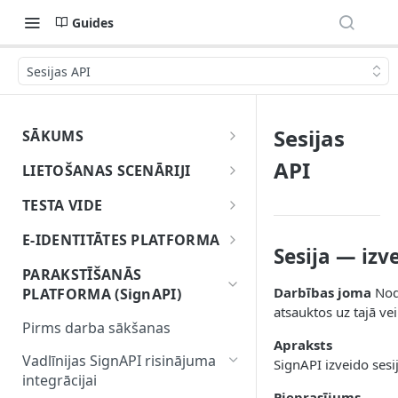
Guides
Sesijas API
Sesijas
SĀKUMS
Uzsāc darbu ar eParakstu
API
LIETOŠANAS SCENĀRIJI
Dokumentu parakstīšanas
TESTA VIDE
lietošanas gadījums
Par testa vidi
E-IDENTITĀTES PLATFORMA
Identitātes pārbaudes un
Sesija — izv
Kā izveidot eParaksts mobile
Pirms darba sākšanas
parakstīšanas lietojuma
PARAKSTĪŠANĀS
testa lietotāju
gadījums
Darbības joma
Nodr
PLATFORMA (SignAPI)
Vadlīnijas elektroniskās
atsauktos uz tajā ve
1. Galalietotāja elektroniskā
identitātes pārbaudes un
Pārlūkprogrammas
Pirms darba sākšanas
identitātes pārbaude
attālinātās parakstīšanas
paplašinājuma/spraudņa
Apraksts
risinājumu integrācijai
lietošanas gadījums
Vadlīnijas SignAPI risinājuma
SignAPI izveido ses
2. Elektroniskā paraksta
integrācijai
e-Identitātes platformas
sagatavošana
Pieprasījums