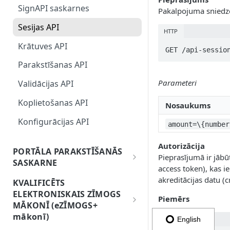
komponentes
SignAPI saskarnes
Pakalpojuma sniedz
3. Parakstīšanas operācija
e-Identitātes platformas
Sesijas API
HTTP
pamati
Krātuves API
GET /api-sessio
OAuth2.0 konfigurācija
Parakstīšanas API
OAuth2.0 autorizācijas API
Parameteri
Validācijas API
Lietotāja informācijas
nodrošinātāja API
Koplietošanas API
Nosaukums
Elektroniskā paraksta
Konfigurācijas API
amount=\{number
nodrošinātāja API
Autorizācija
Identitātes sniedzēja API
PORTĀLA PARAKSTĪŠANĀS
Pieprasījumā ir jābū
SASKARNE
access token), kas i
PortalSign integrācijas vadlīnijas
akreditācijas datu (
KVALIFICĒTS
ELEKTRONISKAIS ZĪMOGS
PortalSign integrācijas resursi
Piemērs
MĀKONĪ (eZĪMOGS+
mākonī)
HTTP
English