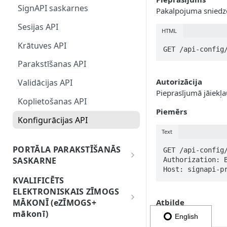
komponentes
SignAPI saskarnes
Pakalpojuma sniedz
3. Parakstīšanas operācija
e-Identitātes platformas
Sesijas API
HTML
pamati
Krātuves API
GET /api-config
OAuth2.0 konfigurācija
Parakstīšanas API
OAuth2.0 autorizācijas API
Autorizācija
Validācijas API
Lietotāja informācijas
Pieprasījumā jāiekļ
nodrošinātāja API
Koplietošanas API
Piemērs
Elektroniskā paraksta
Konfigurācijas API
nodrošinātāja API
Text
Identitātes sniedzēja API
PORTĀLA PARAKSTĪŠANĀS
GET /api-config/
SASKARNE
Authorization: 
Host: signapi-p
PortalSign integrācijas vadlīnijas
KVALIFICĒTS
ELEKTRONISKAIS ZĪMOGS
PortalSign integrācijas resursi
Atbilde
MĀKONĪ (eZĪMOGS+
JSON objekts:
mākonī)
English