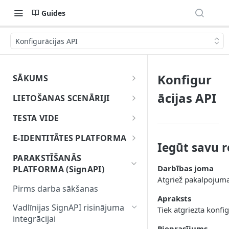
Guides
Konfigurācijas API
Konfigur
SĀKUMS
Uzsāc darbu ar eParakstu
ācijas API
LIETOŠANAS SCENĀRIJI
Dokumentu parakstīšanas
TESTA VIDE
lietošanas gadījums
Par testa vidi
E-IDENTITĀTES PLATFORMA
Identitātes pārbaudes un
Iegūt savu r
Kā izveidot eParaksts mobile
Pirms darba sākšanas
parakstīšanas lietojuma
PARAKSTĪŠANĀS
testa lietotāju
gadījums
Darbības joma
PLATFORMA (SignAPI)
Vadlīnijas elektroniskās
Atgriež pakalpojuma 
1. Galalietotāja elektroniskā
identitātes pārbaudes un
Pārlūkprogrammas
Pirms darba sākšanas
identitātes pārbaude
attālinātās parakstīšanas
paplašinājuma/spraudņa
Apraksts
risinājumu integrācijai
lietošanas gadījums
Vadlīnijas SignAPI risinājuma
Tiek atgriezta konfi
2. Elektroniskā paraksta
integrācijai
e-Identitātes platformas
sagatavošana
Pieprasījums