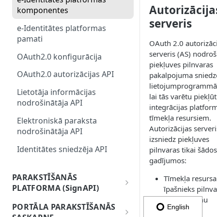
Autorizācija
komponentes
3. Parakstīšanas operācija
serveris
e-Identitātes platformas
pamati
OAuth 2.0 autorizāci
serveris (AS) nodroš
OAuth2.0 konfigurācija
piekļuves pilnvaras
OAuth2.0 autorizācijas API
pakalpojuma sniedz
lietojumprogramm
Lietotāja informācijas
lai tās varētu piekļūt
nodrošinātāja API
integrācijas platfor
tīmekļa resursiem.
Elektroniskā paraksta
Autorizācijas serveri
nodrošinātāja API
izsniedz piekļuves
Identitātes sniedzēja API
pilnvaras tikai šādos
gadījumos:
PARAKSTĪŠANĀS
Tīmekļa resursa
PLATFORMA (SignAPI)
īpašnieks pilnv
Pakalpojumu
Pirms darba sākšanas
PORTĀLA PARAKSTĪŠANĀS
English
sniedzēja