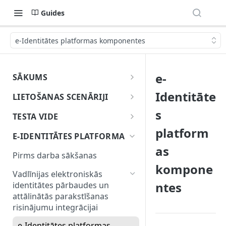
Guides
e-Identitātes platformas komponentes
e-
SĀKUMS
Uzsāc darbu ar eParakstu
Identitāte
LIETOŠANAS SCENĀRIJI
Dokumentu parakstīšanas
s
TESTA VIDE
lietošanas gadījums
platform
Par testa vidi
E-IDENTITĀTES PLATFORMA
Identitātes pārbaudes un
as
Kā izveidot eParaksts mobile
parakstīšanas lietojuma
Pirms darba sākšanas
testa lietotāju
gadījums
kompone
Vadlīnijas elektroniskās
1. Galalietotāja elektroniskā
Pārlūkprogrammas
ntes
identitātes pārbaudes un
identitātes pārbaude
paplašinājuma/spraudņa
attālinātās parakstīšanas
lietošanas gadījums
risinājumu integrācijai
2. Elektroniskā paraksta
sagatavošana
e-Identitātes platformas