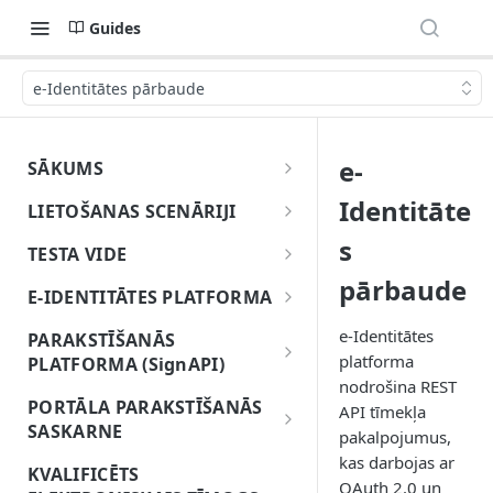
Guides
e-Identitātes pārbaude
e-
SĀKUMS
Uzsāc darbu ar eParakstu
Identitāte
LIETOŠANAS SCENĀRIJI
Dokumentu parakstīšanas
s
TESTA VIDE
lietošanas gadījums
pārbaude
Par testa vidi
E-IDENTITĀTES PLATFORMA
Identitātes pārbaudes un
Kā izveidot eParaksts mobile
Pirms darba sākšanas
parakstīšanas lietojuma
e-Identitātes
PARAKSTĪŠANĀS
testa lietotāju
gadījums
platforma
PLATFORMA (SignAPI)
Vadlīnijas elektroniskās
nodrošina REST
1. Galalietotāja elektroniskā
identitātes pārbaudes un
Pirms darba sākšanas
Pārlūkprogrammas
PORTĀLA PARAKSTĪŠANĀS
API tīmekļa
identitātes pārbaude
attālinātās parakstīšanas
paplašinājuma/spraudņa
SASKARNE
Vadlīnijas SignAPI risinājuma
pakalpojumus,
risinājumu integrācijai
lietošanas gadījums
2. Elektroniskā paraksta
integrācijai
kas darbojas ar
PortalSign integrācijas vadlīnijas
KVALIFICĒTS
e-Identitātes platformas
sagatavošana
OAuth 2.0 un